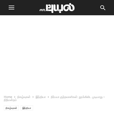
Home
நிகழ்வுகள்
இந்தியா
நிர்பயா குற்றவாளிகள்: தூக்கிலிட முடியாது –
நீதிமன்றம்
நிகழ்வுகள்
இந்தியா