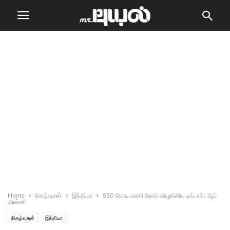
Home
நிகழ்வுகள்
இந்தியா
550 கோடி மணி நேரம் விழுங்கிய டிக்டாக்: ஆப்
அன்னி
நிகழ்வுகள்
இந்தியா