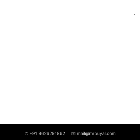
✆ +91 9626291862
📧 mail@mrpuyal.com