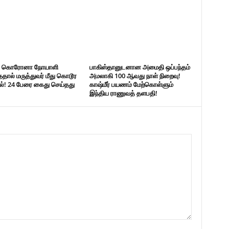
் கொரோனா நோயாளி
பாகிஸ்தானுடனான அமைதி ஒப்பந்தம்
ததால் மருத்துவர் மீது கொடூர
அமலாகி 100 ஆவது நாள் நிறைவு!
ல்! 24 பேரை கைது செய்தது
காஷ்மீர் பயணம் மேற்கொள்ளும்
இந்திய ராணுவத் தளபதி!