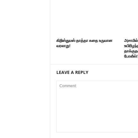
கிறிஸ்துமஸ் தாத்தா கதை உருவான
அசாமில
வரலாறு!
உயிரிழந்
தாக்குத
போலீஸ்!
LEAVE A REPLY