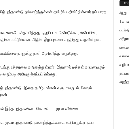
Top
ிழ் புத்தாண்டு நல்வாழ்த்துக்கள் தமிழில் பதிவிட்டுள்ளார் நம் பாரத
ஆறு - 
Tama
படத்த
லகமே ஸ்தம்பித்தது. குறிப்பாக அமெரிக்கா, ஸ்பெயின்,
கரிநா
பாதிக்கப்பட்டுள்ளன. அதிக இழப்புகளை சந்தித்து வருகின்றன.
உண்ம
வில்லை நாளுக்கு நாள் அதிகரித்து வருகிறது.
வாலைய
வழிபா
ஊரடங்கு உத்தரவை அறிவித்துள்ளார். இதனால் மக்கள் அனைவரும்
தானாய
ரும்படி அறிவுறுத்தப்பட்டுள்ளது.
அறந்த
ழ் புத்தாண்டு. இதை தமிழ் மக்கள் வருடாவருடம் மிகவும்
்கள்.
ளால் இந்த புத்தாண்டை கொண்டாட முடியவில்லை.
லம் புத்தாண்டு நல்வாழ்த்துக்களை கூறிவருகிறார்கள்.