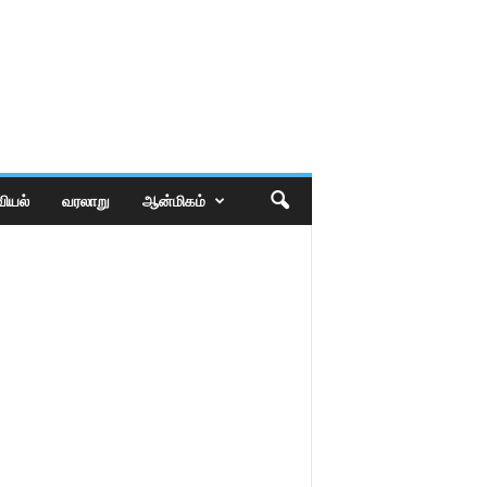
ியல்
வரலாறு
ஆன்மிகம்