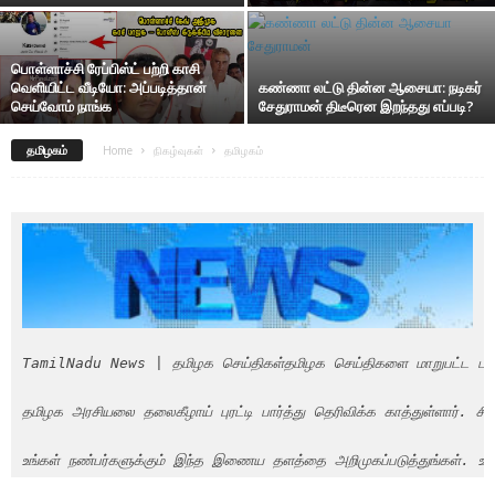
பொள்ளாச்சி ரேப்பிஸ்ட் பற்றி காசி
வெளியிட்ட வீடியோ: அப்படித்தான்
கண்ணா லட்டு தின்ன ஆசையா: நடிகர்
செய்வோம் நாங்க
சேதுராமன் திடீரென இறந்தது எப்படி?
தமிழகம்
Home
நிகழ்வுகள்
தமிழகம்
TamilNadu News | தமிழக செய்திகள்தமிழக செய்திகளை மாறுபட்ட பார்வைய
தமிழக அரசியலை தலைகீழாய் புரட்டி பார்த்து தெரிவிக்க காத்துள்ளார். சிறந்
உங்கள் நண்பர்களுக்கும் இந்த இணைய தளத்தை அறிமுகப்படுத்துங்கள். உங்கள