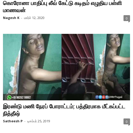
கொரோனா பாதிப்பு லீவ் கேட்டு கடிதம் எழுதிய பள்ளி
மாணவன்
Nagesh K
-
மார்ச் 12, 2020
0
இரண்டு மணி நேரப் போராட்டம்; பத்திரமாக மீட்கப்பட்ட
நித்தீஷ்
Satheesh P
-
டிசம்பர் 25, 2019
0