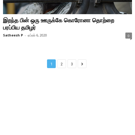
இறந்த பின் ஒரு ஊருக்கே கொரோனா தொற்றை
பரப்பிய தமிழர்
Satheesh P
-
ஏப்ரல் 6, 2020
0
1
2
3