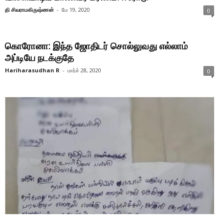
தி சிவராமகிருஷ்ணன்
-
மே 19, 2020
0
கொரோனா: இந்த ஜோதிடர் சொல்லுவது எல்லாம்
அப்டியே நடக்குதே
Hariharasudhan R
-
மார்ச் 28, 2020
0