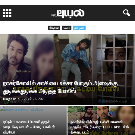
இந்தியா
உலகம்
தமிழகம்
நாகர்கோவில் காசியை உச்சா போகும் அளவுக்கு
துடிக்கதுடிக்க அடித்த போலீஸ்
Nagesh K
-
ஏப்ரல் 26, 2020
ஏப்ரல் 1 காலை 10 மணி முதல்
நாகர்கோவில் சுஜி: பள்ளி மாணவி
ஊரடங்கு வாபஸ் – மோடி: பாலிமர்
முதல் டாக்டர் வரை; 1TB Hard Disk
வீடியோ
நிறைய படம்