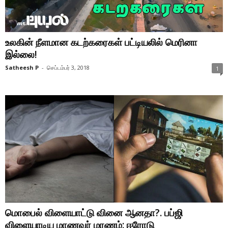
உலகின் நீளமான கடற்கரைகள் பட்டியலில் மெரினா
இல்லை!
Satheesh P
-
செப்டம்பர் 3, 2018
1
மொபைல் விளையாட்டு வினை ஆனதா?. பப்ஜி
விளையாடிய மாணவர் மரணம்: ஈரோடு