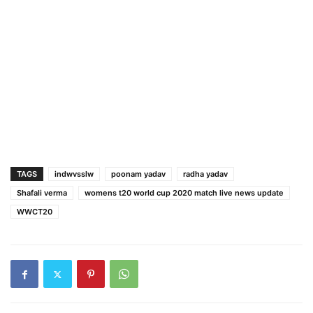
TAGS
indwvsslw
poonam yadav
radha yadav
Shafali verma
womens t20 world cup 2020 match live news update
WWCT20