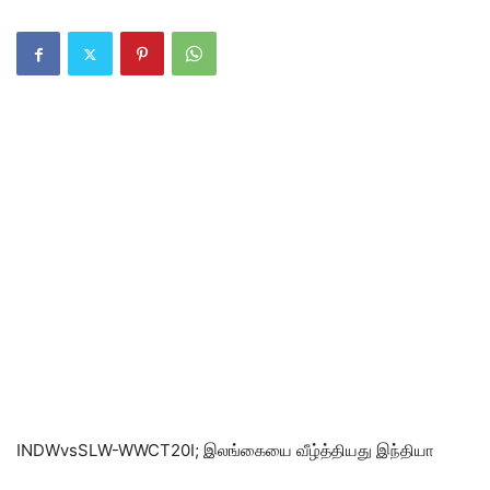
INDWvsSLW-WWCT20I; இலங்கையை வீழ்த்தியது இந்தியா