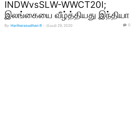
INDWvsSLW-WWCT20I;
இலங்கையை வீழ்த்தியது இந்தியா
0
By
Hariharasudhan R
-
பிப்ரவரி 29, 2020