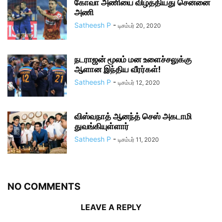
கோவா அணியை விழ்த்தியது சென்னை
அணி
Satheesh P
-
டிசம்பர் 20, 2020
நடராஜன் மூலம் மன உளைச்சலுக்கு
ஆளான இந்திய வீரர்கள்!
Satheesh P
-
டிசம்பர் 12, 2020
விஸ்வநாத் ஆனந்த் செஸ் அகடாமி
துவங்கியுள்ளார்
Satheesh P
-
டிசம்பர் 11, 2020
NO COMMENTS
LEAVE A REPLY