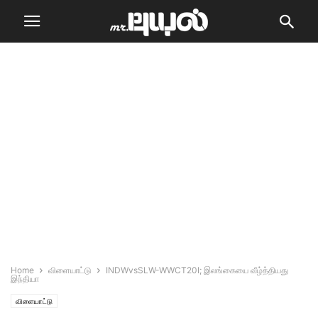
Home
விளையாட்டு
INDWvsSLW-WWCT20I; இலங்கையை வீழ்த்தியது
இந்தியா
விளையாட்டு