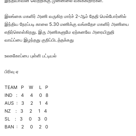
இந்தியாவின் வெற்றிக்கு முன்னிலை வகிக்கிறார்கள்.
இலங்கை மகளிர் அணி வருகிற மார்ச் 2-ஆம் தேதி மெல்போர்னில்
இந்திய நேரப்படி காலை 5.30 மணிக்கு வங்கதேச மகளிர் அணியை
எதிர்கொள்கிறது. இரு அணிகளுமே ஏற்கனவே அரையிறுதி
வாய்ப்பை இழந்தது குறிப்பிடத்தக்கது
உலககோப்பை புள்ளி பட்டியல்
பிரிவு ஏ
TEAM P W L P
IND : 4 4 0 8
AUS : 3 2 1 4
NZ : 3 2 1 4
SL : 3 0 3 0
BAN : 2 0 2 0