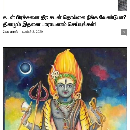
கடன் பிரச்சனை தீர: கடன் தொல்லை நீங்க வேண்டுமா?
தினமும் இதனை பாராயணம் செய்யுங்கள்!
தேவ பாரதி
-
டிசம்பர் 8, 2020
0