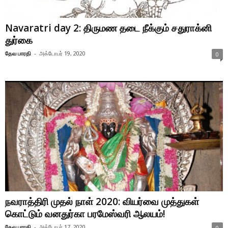
Navaratri day 2: திருமண தடை நீக்கும் சதுராக்னி
துர்கை
தேவ பாரதி
-
அக்டோபர் 19, 2020
0
நவராத்திரி முதல் நாள் 2020: வியர்வை முத்துகள்
கொட்டும் வனதுர்கா பரமேஸ்வரி ஆலயம்!
தேவ பாரதி
-
அக்டோபர் 17, 2020
0