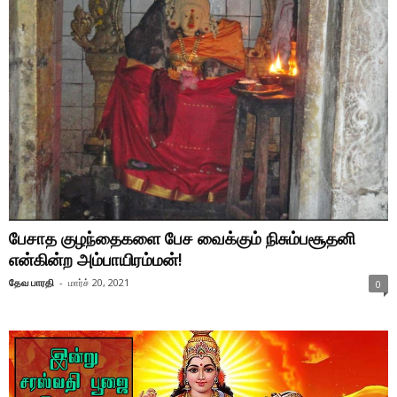
பேசாத குழந்தைகளை பேச வைக்கும் நிசும்பசூதனி
என்கின்ற அம்பாயிரம்மன்!
தேவ பாரதி
-
மார்ச் 20, 2021
0