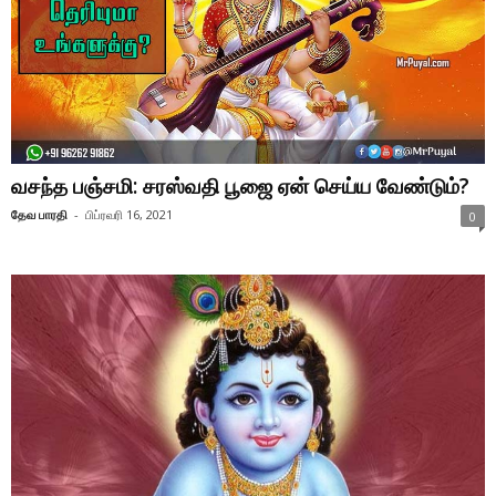
வசந்த பஞ்சமி: சரஸ்வதி பூஜை ஏன் செய்ய வேண்டும்?
தேவ பாரதி
-
பிப்ரவரி 16, 2021
0