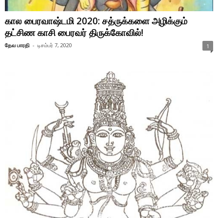
கால பைரவாஷ்டமி 2020: சத்ருக்களை அழிக்கும்
தட்சிண காசி பைரவர் திருக்கோவில்!
தேவ பாரதி
-
டிசம்பர் 7, 2020
1