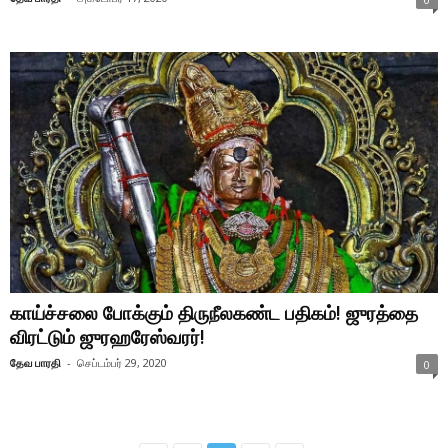
காய்ச்சலை போக்கும் திருநீலகண்ட பதிகம்! ஜுரத்தை
விரட்டும் ஜுரஹரேஸ்வரர்!
தேவ பாரதி
-
செப்டம்பர் 29, 2020
0